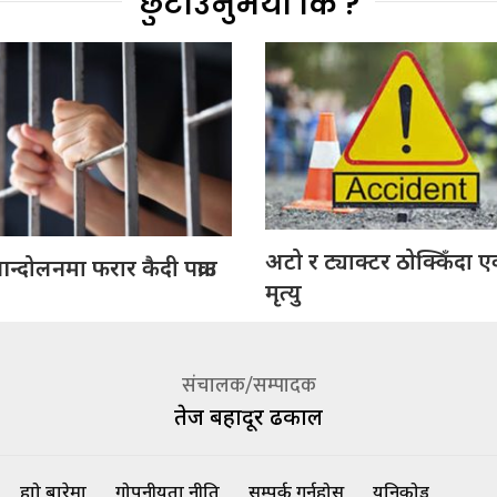
छुटाउनुभयो कि ?
अटो र ट्याक्टर ठोक्किँदा
्दोलनमा फरार कैदी पक्राउ
मृत्यु
संचालक/सम्पादक
तेज बहादूर ढकाल
हाम्रो बारेमा
गोपनीयता नीति
सम्पर्क गर्नुहोस्
यूनिकोड