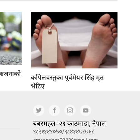
 एकजनाको
कपिलवस्तुका पूर्वमेयर सिंह मृत
भेटिए
बबरमहल -२९ काठमाडौं, नेपाल
९८५११४९०५०/९८४१४७८७६८