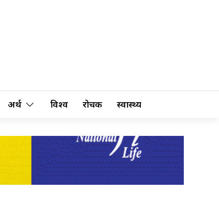
अर्थ
विश्व
रोचक
स्वास्थ्य