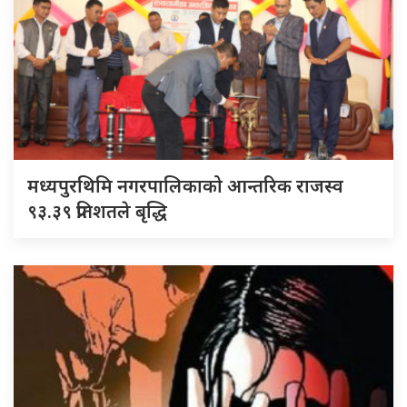
मध्यपुरथिमि नगरपालिकाको आन्तरिक राजस्व
९३.३९ प्रतिशतले बृद्धि