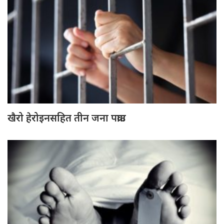
खैरो हेरोइनसहित तीन जना पक्राउ