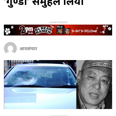
‘गुण्डा’ समुहले लियो
आमसंचार