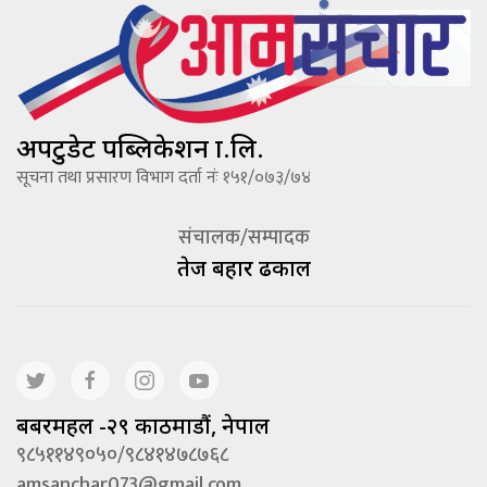
अपटुडेट पब्लिकेशन प्रा.लि.
सूचना तथा प्रसारण विभाग दर्ता नंः १५१/०७३/७४
संचालक/सम्पादक
तेज बहादूर ढकाल
बबरमहल -२९ काठमाडौं, नेपाल
९८५११४९०५०/९८४१४७८७६८
amsanchar073@gmail.com