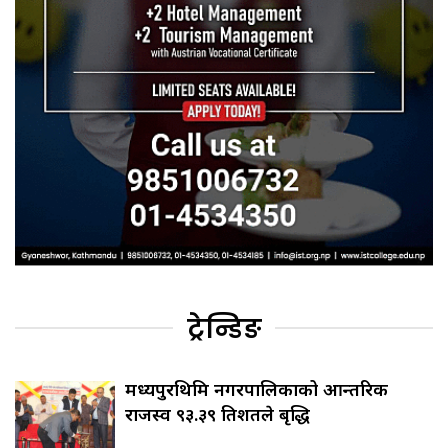
ट्रेन्डिङ
मध्यपुरथिमि नगरपालिकाको आन्तरिक
राजस्व ९३.३९ प्रतिशतले बृद्धि