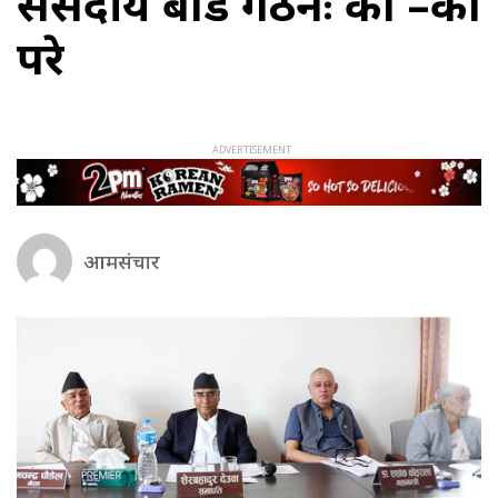
संसदीय बोर्ड गठनः को –को
परे
आमसंचार