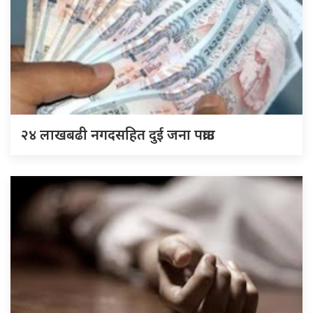
२४ लाखबढी नगदसहित दुई जना पक्राउ