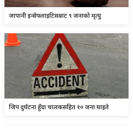
जापानी इन्सेफ्लाइटिसबाट ९ जनाको मृत्यु
जिप दुर्घटना हुँदा चालकसहित १० जना घाइते