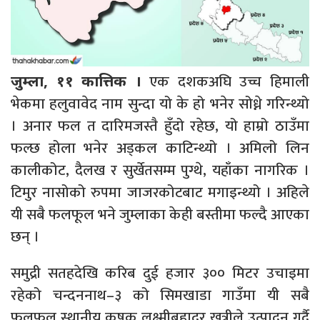
एक दशकअघि उच्च हिमाली
जुम्ला, ११ कात्तिक ।
भेकमा हलुवावेद नाम सुन्दा यो के हो भनेर सोध्ने गरिन्थ्यो
। अनार फल त दारिमजस्तै हुँदो रहेछ, यो हाम्रो ठाउँमा
फल्छ होला भनेर अड्कल काटिन्थ्यो । अमिलो लिन
कालीकोट, दैलख र सुर्खेतसम्म पुग्थे, यहाँका नागरिक ।
टिमुर नासोको रुपमा जाजरकोटबाट मगाइन्थ्यो । अहिले
यी सबै फलफूल भने जुम्लाका केही बस्तीमा फल्दै आएका
छन् ।
समुद्री सतहदेखि करिब दुई हजार ३०० मिटर उचाइमा
रहेको चन्दननाथ–३ को सिमखाडा गाउँमा यी सबै
फलफूल स्थानीय कृषक लक्ष्मीबहादुर खत्रीले उत्पादन गर्दै