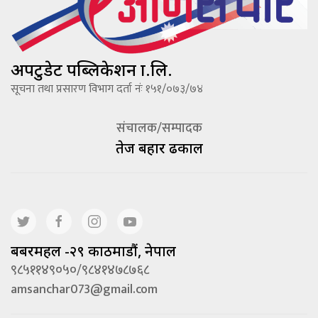
अपटुडेट पब्लिकेशन प्रा.लि.
सूचना तथा प्रसारण विभाग दर्ता नंः १५१/०७३/७४
संचालक/सम्पादक
तेज बहादूर ढकाल
बबरमहल -२९ काठमाडौं, नेपाल
९८५११४९०५०/९८४१४७८७६८
amsanchar073@gmail.com