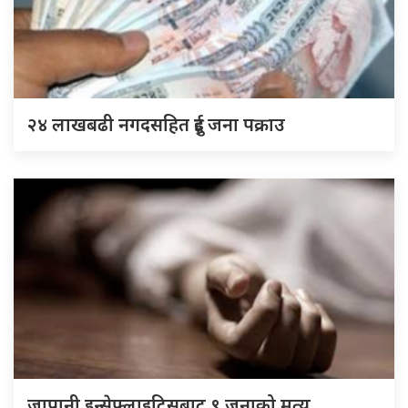
२४ लाखबढी नगदसहित दुई जना पक्राउ
जापानी इन्सेफ्लाइटिसबाट ९ जनाको मृत्यु