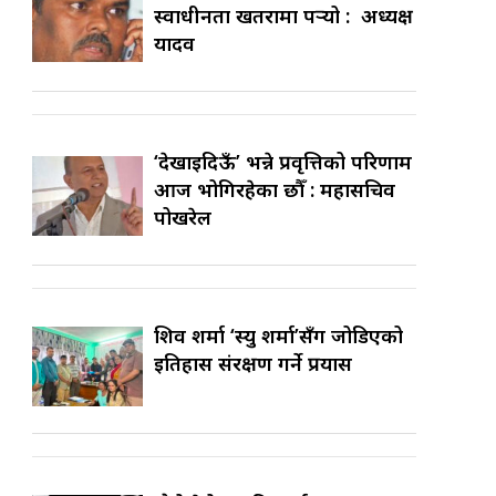
स्वाधीनता खतरामा पर्‍यो : अध्यक्ष
यादव
‘देखाइदिऊँ’ भन्ने प्रवृत्तिको परिणाम
आज भोगिरहेका छौँ : महासचिव
पोखरेल
शिव शर्मा ‘स्यु शर्मा’सँग जोडिएको
इतिहास संरक्षण गर्ने प्रयास