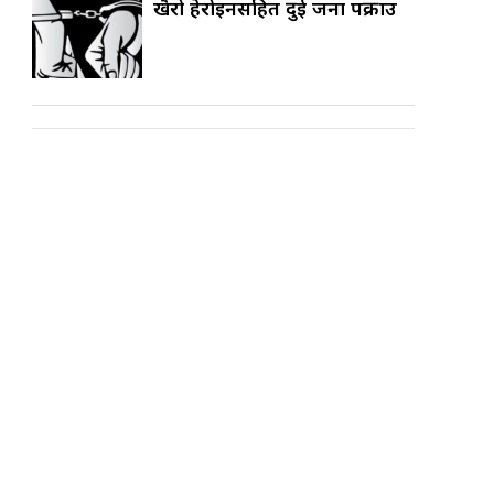
खैरो हेरोइनसहित दुई जना पक्राउ