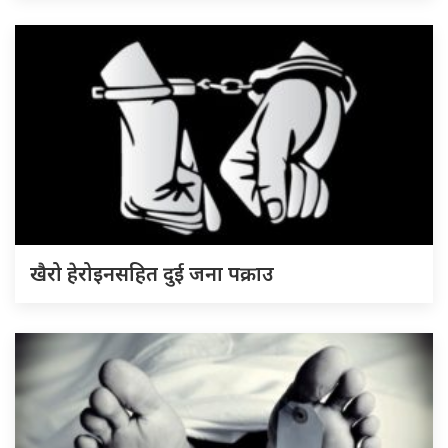
खैरो हेरोइनसहित दुई जना पक्राउ