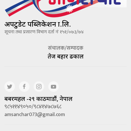
अपटुडेट पब्लिकेशन प्रा.लि.
सूचना तथा प्रसारण विभाग दर्ता नंः १५१/०७३/७४
संचालक/सम्पादक
तेज बहादूर ढकाल
बबरमहल -२९ काठमाडौं, नेपाल
९८५११४९०५०/९८४१४७८७६८
amsanchar073@gmail.com