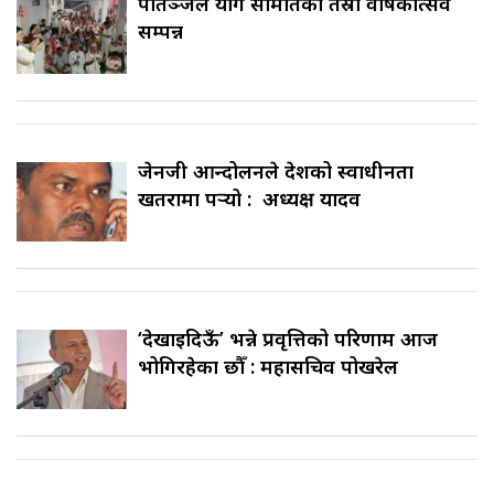
पातञ्जल योग समितिको तेस्रो वार्षिकोत्सव
सम्पन्न
जेनजी आन्दोलनले देशको स्वाधीनता
खतरामा पर्‍यो : अध्यक्ष यादव
‘देखाइदिऊँ’ भन्ने प्रवृत्तिको परिणाम आज
भोगिरहेका छौँ : महासचिव पोखरेल