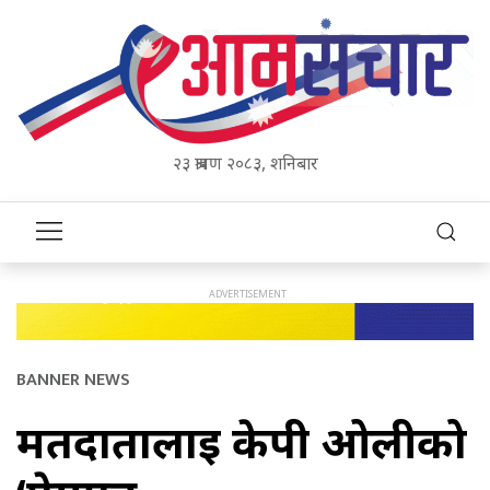
२३ श्रावण २०८३, शनिबार
BANNER NEWS
मतदातालाई केपी ओलीको