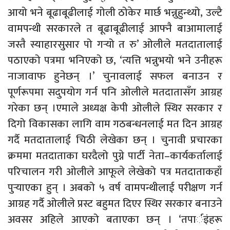
आयो भने बूढाबूढीलाई गोली ठोकेर मार्छ भन्नुहुन्थ्यो, उल्टै
वामपन्थी सरकारले त बूढाबूढीलाई आफ्नै बाआमालाई
जस्तै स्याहारसुसार पो गर्‍यो त रु’ ओलीले मतदातालाई
पठाएको पत्रमा भनिएको छ, ‘त्यत्ति भन्नुभयो भने उनीहरू
नाजावाफ हुनेछन् ।’ चुनावलाई सफल बनाउन र
पूर्णरूपमा सदुपयोग गर्न पनि ओलीले मतदातासँग आग्रह
गरेका छन् ।एमाले अध्यक्ष केपी ओलीले स्थिर सरकार र
दिगो विकासका लागि वाम गठबन्धनलाई मत दिन आग्रह
गर्दै मतदातालाई चिठी लेखेका छन् । चुनावी प्रचारका
क्रममा मतदाताका घरदैलो पुग्ने पार्टी नेता–कार्यकर्तालाई
परिचालन गरी ओलीले आफूले लेखेको पत्र मतदाताकहाँ
पुर्‍याएका हुन् । अबको ५ वर्ष वामपन्थीलाई परीक्षण गर्न
आग्रह गर्दै ओलीले प्रस्ट बहुमत दिएर स्थिर सरकार बनाउने
अवसर अहिले आएको बताएका छन् । ‘तपार्इंहरू