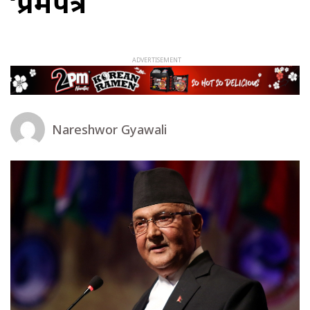
‘प्रेमपत्र
Nareshwor Gyawali