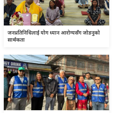
जनप्रतिनिधिलाई योग ध्यान आरोग्यसँग जोडनुको
सार्थकता