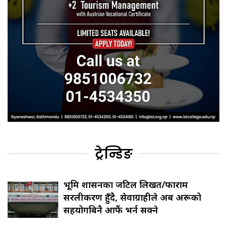
ट्रेन्डिङ
भूमि प्रशासनका जटिल लिखत/फाराम
सरलीकरण हुँदै, सेवाग्राहीले अब अरूको
सहयोगबिनै आफैं भर्न सक्ने