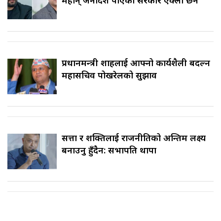
महान् जनादेश पाएको सरकार एक्लो छैन
प्रधानमन्त्री शाहलाई आफ्नो कार्यशैली बदल्न
महासचिव पोखरेलको सुझाव
सत्ता र शक्तिलाई राजनीतिको अन्तिम लक्ष्य
बनाउनु हुँदैन: सभापति थापा