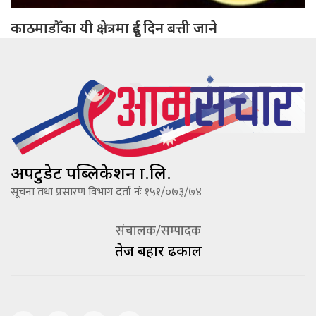
काठमाडौँका यी क्षेत्रमा दुई दिन बत्ती जाने
अपटुडेट पब्लिकेशन प्रा.लि.
सूचना तथा प्रसारण विभाग दर्ता नंः १५१/०७३/७४
संचालक/सम्पादक
तेज बहादूर ढकाल