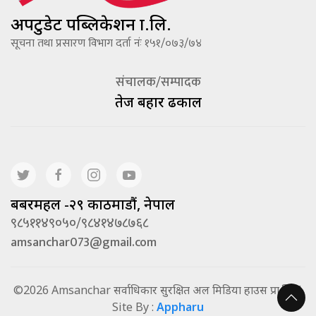
अपटुडेट पब्लिकेशन प्रा.लि.
सूचना तथा प्रसारण विभाग दर्ता नंः १५१/०७३/७४
संचालक/सम्पादक
तेज बहादूर ढकाल
बबरमहल -२९ काठमाडौं, नेपाल
९८५११४९०५०/९८४१४७८७६८
amsanchar073@gmail.com
©2026 Amsanchar सर्वाधिकार सुरक्षित अल मिडिया हाउस प्रा.लि. |
Site By :
Appharu