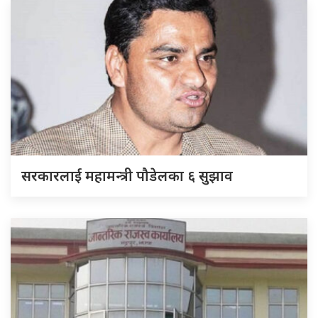
सरकारलाई महामन्त्री पौडेलका ६ सुझाव