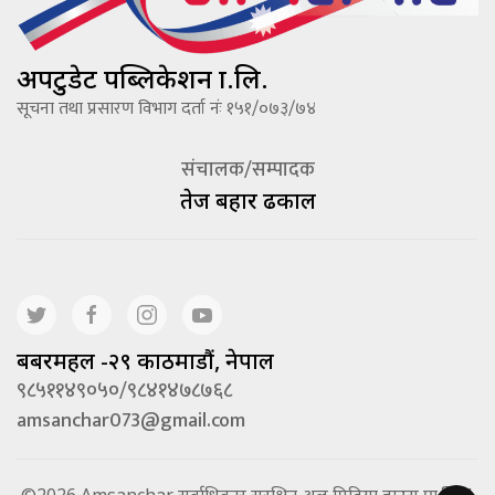
अपटुडेट पब्लिकेशन प्रा.लि.
सूचना तथा प्रसारण विभाग दर्ता नंः १५१/०७३/७४
संचालक/सम्पादक
तेज बहादूर ढकाल
बबरमहल -२९ काठमाडौं, नेपाल
९८५११४९०५०/९८४१४७८७६८
amsanchar073@gmail.com