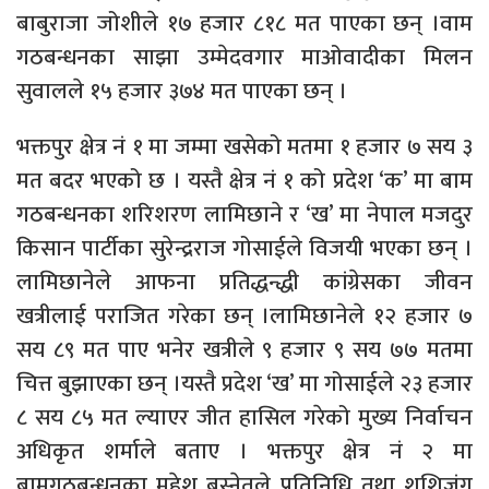
बाबुराजा जोशीले १७ हजार ८१८ मत पाएका छन् ।वाम
गठबन्धनका साझा उम्मेदवगार माओवादीका मिलन
सुवालले १५ हजार ३७४ मत पाएका छन् ।
भक्तपुर क्षेत्र नं १ मा जम्मा खसेको मतमा १ हजार ७ सय ३
मत बदर भएको छ । यस्तै क्षेत्र नं १ को प्रदेश ‘क’ मा बाम
गठबन्धनका शरिशरण लामिछाने र ‘ख’ मा नेपाल मजदुर
किसान पार्टीका सुरेन्द्रराज गोसाईले विजयी भएका छन् ।
लामिछानेले आफना प्रतिद्धन्द्धी कांग्रेसका जीवन
खत्रीलाई पराजित गरेका छन् ।लामिछानेले १२ हजार ७
सय ८९ मत पाए भनेर खत्रीले ९ हजार ९ सय ७७ मतमा
चित्त बुझाएका छन् ।यस्तै प्रदेश ‘ख’ मा गोसाईले २३ हजार
८ सय ८५ मत ल्याएर जीत हासिल गरेको मुख्य निर्वाचन
अधिकृत शर्माले बताए । भक्तपुर क्षेत्र नं २ मा
बामगठबन्धनका महेश बस्नेतले प्रतिनिधि तथा शशिजंग