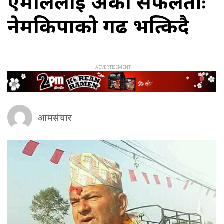
एमालेलाई अर्को सफलताः
नेमकिपाको गढ भत्किदै
आमसंचार