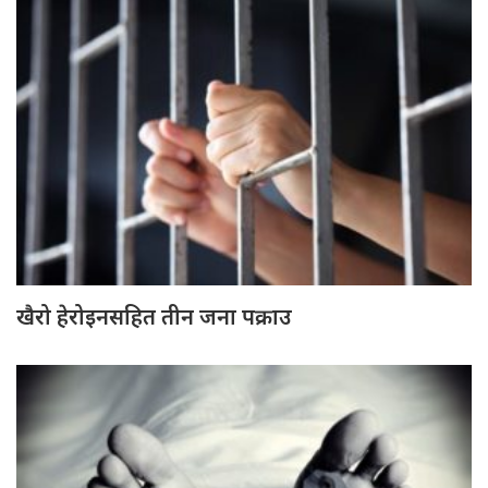
खैरो हेरोइनसहित तीन जना पक्राउ