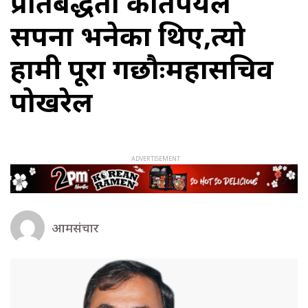
प्रतिबद्धता कतिपयले
सपना भनेका थिए,त्यो
हामी पूरा गछौःमहासचिव
पोखरेल
आमसंचार