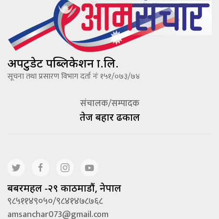
अपटुडेट पब्लिकेशन प्रा.लि.
सूचना तथा प्रसारण विभाग दर्ता नंः १५१/०७३/७४
संचालक/सम्पादक
तेज बहादूर ढकाल
बबरमहल -२९ काठमाडौं, नेपाल
९८५११४९०५०/९८४१४७८७६८
amsanchar073@gmail.com