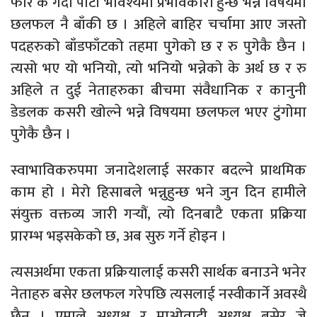
फेरि के गर्दा पार्टी भविश्यमा प्रभावकारी हुन्छ भन्ने विषयमा
छलफल नै बाँकी छ । अहिले बाहिर चर्चामा आए जस्तो
पदहरुको बाँडफाँटको तहमा पुगेको छ र रु पुगेकै छैन ।
त्यसो भए यो भनियो, त्यो भनियो भन्नेको के अर्थ छ र रु
अहिले त दुई नेताहरुका बीचमा संवैधानिक र कानुनी
डेडलक कसरी खोल्ने भन्ने विषयमा छलफल भएर टुंगोमा
पुगेकै छैन ।
स्वाभाविकरुपमा जनादेशलाई सरकार बदल्ने प्राथमिक
काम हो । मेरो हिसाबले भन्नुहुन्छ भने जुन दिन हामीले
संयुक्त वक्तव्य जारी गर्‍यौं, त्यो दिनबाटै एकता प्रक्रिया
प्रारम्भ भइसकेको छ, अब सुरु गर्ने होइन ।
त्यसअर्थमा एकता प्रक्रियालाई कसरी सार्थक बनाउने भनेर
नेताहरु बसेर छलफल गरेपछि त्यसलाई नस्वीकार्ने अवस्थै
छैन । एमाले अध्यक्ष र माओवादी अध्यक्ष बसेर जे