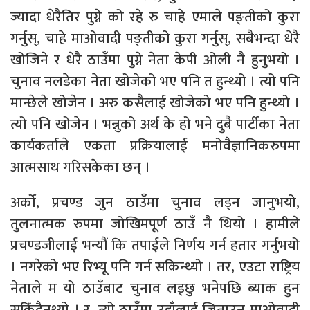
ज्यादा धेरैतिर पुग्ने को रहे रु चाहे एमाले पङ्तीको कुरा
गर्नुस्, चाहे माओवादी पङ्तीको कुरा गर्नुस्, सबैभन्दा धेरै
खोजिने र धेरै ठाउँमा पुग्ने नेता केपी ओली नै हुनुभयो ।
चुनाव नलडेका नेता खोजेको भए पनि त हुन्थ्यो । त्यो पनि
मान्छेले खोजेन । अरु कसैलाई खोजेको भए पनि हुन्थ्यो ।
त्यो पनि खोजेन । भन्नुको अर्थ के हो भने दुबै पार्टीका नेता
कार्यकर्ताले एकता प्रक्रियालाई मनोवैज्ञानिकरुपमा
आत्मसाथ गरिसकेका छन् ।
अर्को, प्रचण्ड जुन ठाउँमा चुनाव लड्न जानुभयो,
तुलनात्मक रुपमा जोखिमपूर्ण ठाउँ नै थियो । हामीले
प्रचण्डजीलाई भन्यौं कि तपाईले निर्णय गर्न हतार गर्नुभयो
। नगरेको भए रिभ्यू पनि गर्न सकिन्थ्यो । तर, एउटा राष्ट्रिय
नेताले म यो ठाउँबाट चुनाव लड्छु भनेपछि ब्याक हुन
सकिँदैनथ्यो । र, त्यो ठाउँमा उहाँलाई जिताउन माओवादी