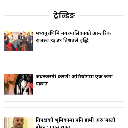
ट्रेन्डिङ
मध्यपुरथिमि नगरपालिकाको आन्तरिक
राजस्व ९३.३९ प्रतिशतले बृद्धि
जबरजस्ती करणी अभियोगमा एक जना
पक्राउ
प्रतिपक्षको भूमिकामा पनि हामी अरु जस्तो
होइन : गगन थापा