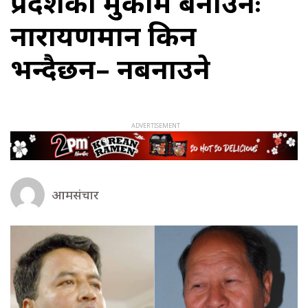
प्रदेशको मुकाम बनाउनेः
नारायणमान किन
भन्दैछन– नबनाउने
आमसंचार