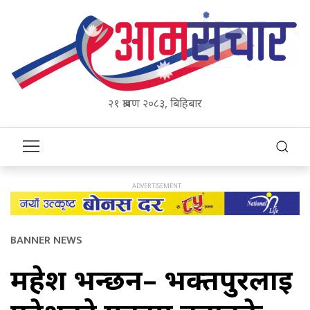
२१ श्रावण २०८३, बिहिबार
BANNER NEWS
महेश भन्छन– भक्तपुरलाई