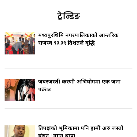
ट्रेन्डिङ
मध्यपुरथिमि नगरपालिकाको आन्तरिक
राजस्व ९३.३९ प्रतिशतले बृद्धि
जबरजस्ती करणी अभियोगमा एक जना
पक्राउ
प्रतिपक्षको भूमिकामा पनि हामी अरु जस्तो
होइन : गगन थापा