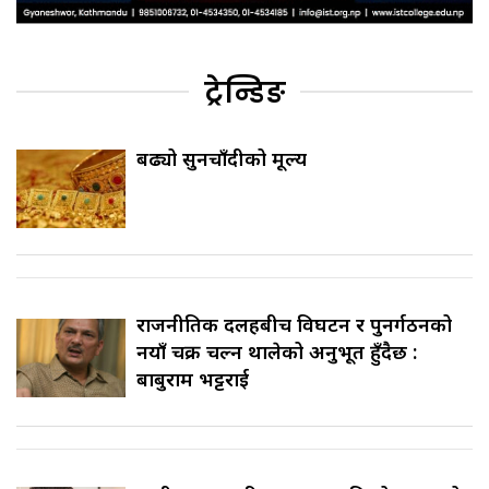
ट्रेन्डिङ
बढ्यो सुनचाँदीको मूल्य
राजनीतिक दलहरूबीच विघटन र पुनर्गठनको
नयाँ चक्र चल्न थालेको अनुभूत हुँदैछ :
बाबुराम भट्टराई