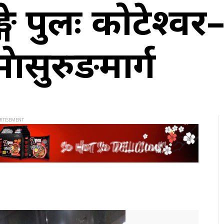
्गे पुलः कोटेश्व
ेमासुरुङमार्ग