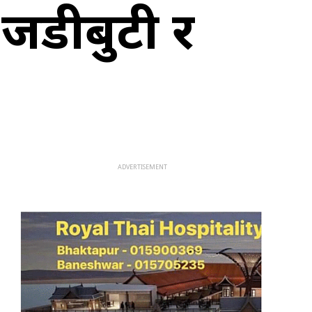
र–जडीबुटी र