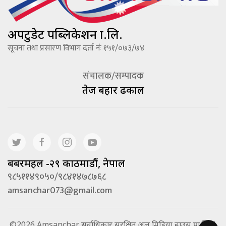
अपटुडेट पब्लिकेशन प्रा.लि.
सूचना तथा प्रसारण विभाग दर्ता नंः १५१/०७३/७४
संचालक/सम्पादक
तेज बहादूर ढकाल
बबरमहल -२९ काठमाडौं, नेपाल
९८५११४९०५०/९८४१४७८७६८
amsanchar073@gmail.com
©2026 Amsanchar सर्वाधिकार सुरक्षित अल मिडिया हाउस प्रा.लि. |