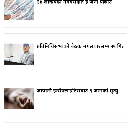
२४ लाखबढी नगदसहित दुई जना पक्राउ
प्रतिनिधिसभाको बैठक मंगलबारसम्म स्थगित
जापानी इन्सेफ्लाइटिसबाट ९ जनाको मृत्यु