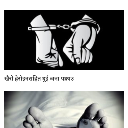
खैरो हेरोइनसहित दुई जना पक्राउ