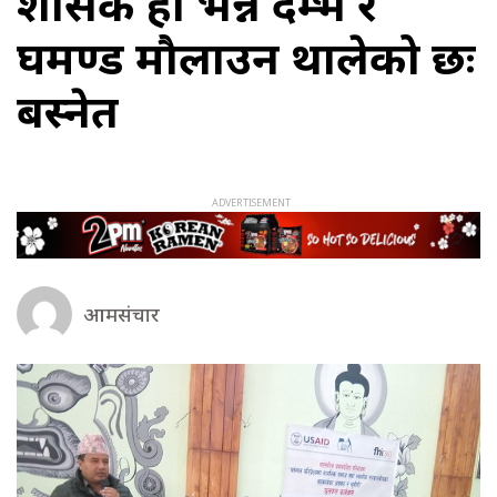
शासक हौ भन्ने दम्भ र
घमण्ड मौलाउन थालेको छः
बस्नेत
आमसंचार