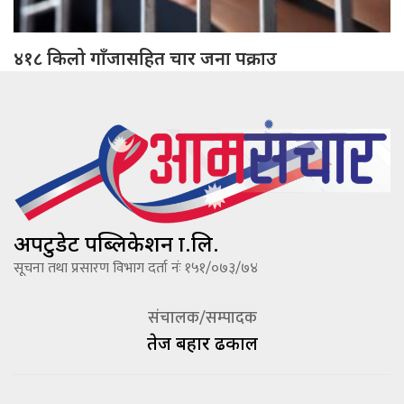
४१८ किलो गाँजासहित चार जना पक्राउ
अपटुडेट पब्लिकेशन प्रा.लि.
सूचना तथा प्रसारण विभाग दर्ता नंः १५१/०७३/७४
संचालक/सम्पादक
तेज बहादूर ढकाल