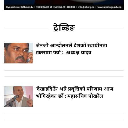
ट्रेन्डिङ
जेनजी आन्दोलनले देशको स्वाधीनता
खतरामा पर्‍यो : अध्यक्ष यादव
‘देखाइदिऊँ’ भन्ने प्रवृत्तिको परिणाम आज
भोगिरहेका छौँ : महासचिव पोखरेल