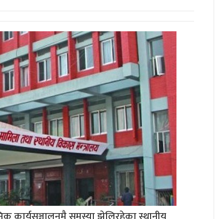
क कार्यसञ्चालनमै समस्या झेलिरहेका स्थानीय