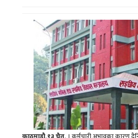
। कर्मचारी अभावका कारण दैनि
काठमाडौ,१३ चैत,