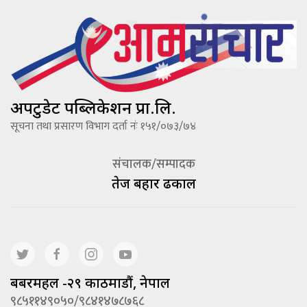
अपटुडेट पब्लिकेशन प्रा.लि.
सूचना तथा प्रसारण विभाग दर्ता नंः १५१/०७३/७४
संचालक/सम्पादक
तेज बहादूर ढकाल
बबरमहल -२९ काठमाडौं, नेपाल
९८५११४९०५०/९८४१४७८७६८