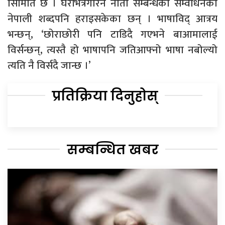
सिमिति छ । घरभित्रगरिने नाता सम्बन्धको सम्वोधनका
नेपाली शब्दपनि हराइसकेका छन् । भाषाविद् आत्रय
भन्छन्, ‘छोराछोरी पनि टाडिदै गएभने बाआमालाई
विर्सन्छन्, त्यस्तै हो भाषापनि जतिआफ्नो भाषा नबोल्यो
त्यति नै विर्सदै जान्छ ।’
प्रतिक्रिया दिनुहोस्
सम्बन्धित खबर