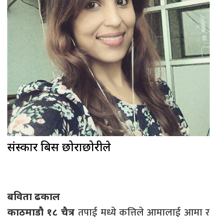
संस्कार बिर्से छोराछोरीले
बविता ढकाल
। तपाई मध्ये कत्तिले आमालाई आमा र
काठमाडौ १८ चैत्र