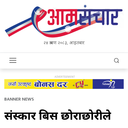
२४ श्रावण २०८३, आइतबार
BANNER NEWS
संस्कार बिर्से छोराछोरीले