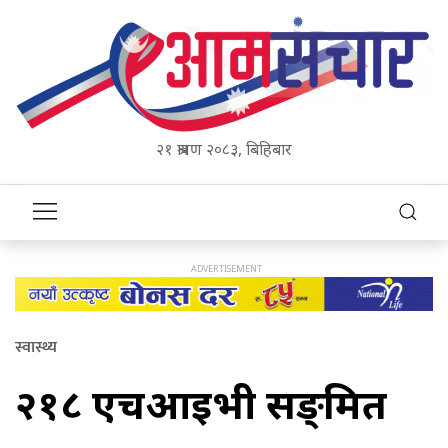
२१ श्रावण २०८३, बिहिबार
स्वास्थ्य
२१८ एचआइभी सङ्क्रमित