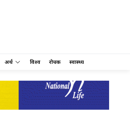
अर्थ
विश्व
रोचक
स्वास्थ्य