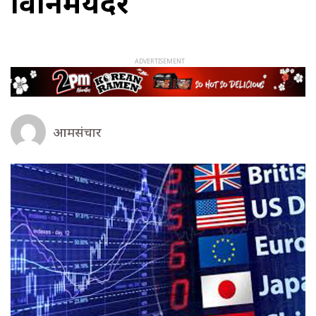
विनिमयदर
आमसंचार