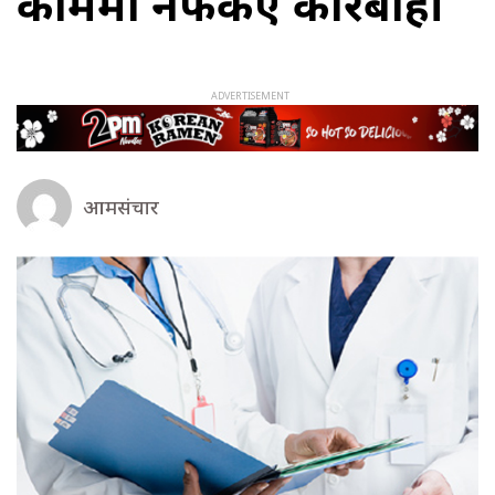
काममा नफर्किए कारबाही
आमसंचार