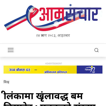
२४ श्रावण २०८३, आइतबार
विश्व
श्रीलंकामा श्रृंखलावद्ध बम