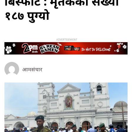
बिस्फोट : मृतकको संख्या
१८७ पुग्यो
आमसंचार