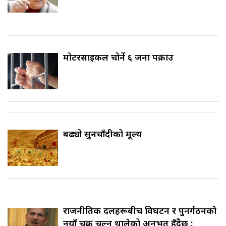
मोटरसाइकल चोर्ने ६ जना पक्राउ
बढ्यो सुनचाँदीको मूल्य
राजनीतिक दलहरूबीच विघटन र पुनर्गठनको
नयाँ चक्र चल्न थालेको अनुभूत हुँदैछ :