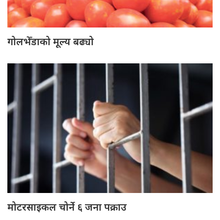
गोलभेँडाको मूल्य बढ्यो
मोटरसाइकल चोर्ने ६ जना पक्राउ