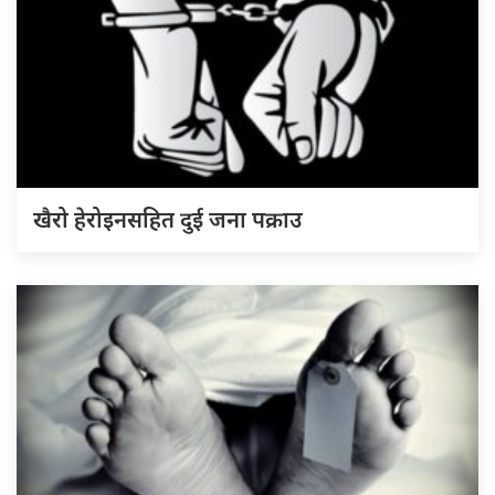
खैरो हेरोइनसहित दुई जना पक्राउ