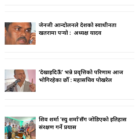
जेनजी आन्दोलनले देशको स्वाधीनता
खतरामा पर्‍यो : अध्यक्ष यादव
‘देखाइदिऊँ’ भन्ने प्रवृत्तिको परिणाम आज
भोगिरहेका छौँ : महासचिव पोखरेल
शिव शर्मा ‘स्यु शर्मा’सँग जोडिएको इतिहास
संरक्षण गर्ने प्रयास