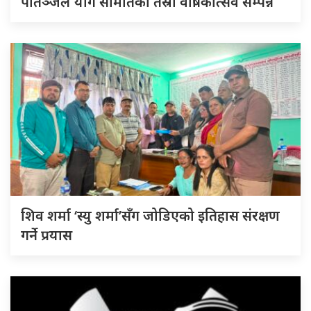
पातञ्जल योग समितिको तेस्रो वार्षिकोत्सव सम्पन्न
शिव शर्मा ‘स्यु शर्मा’सँग जोडिएको इतिहास संरक्षण
गर्ने प्रयास