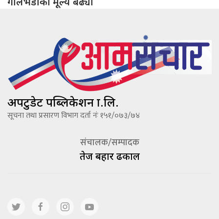
गोलभेँडाको मूल्य बढ्यो
अपटुडेट पब्लिकेशन प्रा.लि.
सूचना तथा प्रसारण विभाग दर्ता नंः १५१/०७३/७४
संचालक/सम्पादक
तेज बहादूर ढकाल