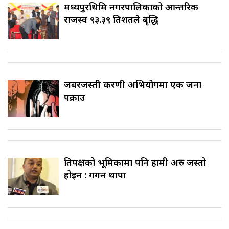
मध्यपुरथिमि नगरपालिकाको आन्तरिक
राजस्व ९३.३९ प्रतिशतले बृद्धि
जबरजस्ती करणी अभियोगमा एक जना
पक्राउ
प्रतिपक्षको भूमिकामा पनि हामी अरु जस्तो
होइन : गगन थापा