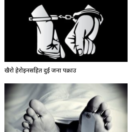
खैरो हेरोइनसहित दुई जना पक्राउ