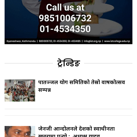
ट्रेन्डिङ
पातञ्जल योग समितिको तेस्रो वार्षिकोत्सव
सम्पन्न
जेनजी आन्दोलनले देशको स्वाधीनता
खतरामा पर्‍यो : अध्यक्ष यादव