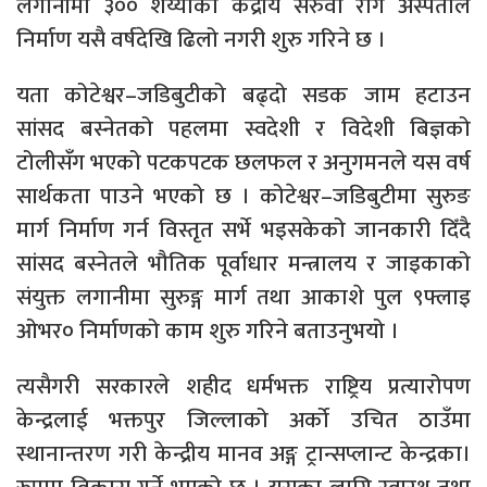
लगानीमा ३०० शय्याको केद्रीय सरुवा रोग अस्पताल
निर्माण यसै वर्षदेखि ढिलो नगरी शुरु गरिने छ ।
यता कोटेश्वर–जडिबुटीको बढ्दो सडक जाम हटाउन
सांसद बस्नेतको पहलमा स्वदेशी र विदेशी बिज्ञको
टोलीसंँग भएको पटकपटक छलफल र अनुगमनले यस वर्ष
सार्थकता पाउने भएको छ । कोटेश्वर–जडिबुटीमा सुरुङ
मार्ग निर्माण गर्न विस्तृत सर्भे भइसकेको जानकारी दिँदै
सांसद बस्नेतले भौतिक पूर्वाधार मन्त्रालय र जाइकाको
संयुक्त लगानीमा सुरुङ्ग मार्ग तथा आकाशे पुल ९फ्लाइ
ओभर० निर्माणको काम शुरु गरिने बताउनुभयो ।
त्यसैगरी सरकारले शहीद धर्मभक्त राष्ट्रिय प्रत्यारोपण
केन्द्रलाई भक्तपुर जिल्लाको अर्को उचित ठाउँमा
स्थानान्तरण गरी केन्द्रीय मानव अङ्ग ट्रान्सप्लान्ट केन्द्रका।