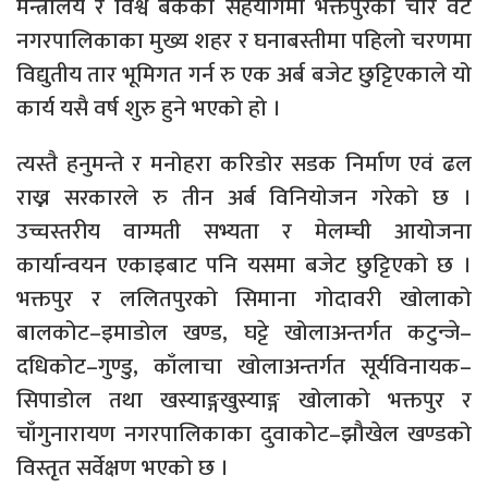
मन्त्रालय र विश्व बैंकको सहयोगमा भक्तपुरका चार वटै
नगरपालिकाका मुख्य शहर र घनाबस्तीमा पहिलो चरणमा
विद्युतीय तार भूमिगत गर्न रु एक अर्ब बजेट छुट्टिएकाले यो
कार्य यसै वर्ष शुरु हुने भएको हो ।
त्यस्तै हनुमन्ते र मनोहरा करिडोर सडक निर्माण एवं ढल
राख्न सरकारले रु तीन अर्ब विनियोजन गरेको छ ।
उच्चस्तरीय वाग्मती सभ्यता र मेलम्ची आयोजना
कार्यान्वयन एकाइबाट पनि यसमा बजेट छुट्टिएको छ ।
भक्तपुर र ललितपुरको सिमाना गोदावरी खोलाको
बालकोट–इमाडोल खण्ड, घट्टे खोलाअन्तर्गत कटुन्जे–
दधिकोट–गुण्डु, काँलाचा खोलाअन्तर्गत सूर्यविनायक–
सिपाडोल तथा खस्याङ्गखुस्याङ्ग खोलाको भक्तपुर र
चाँगुनारायण नगरपालिकाका दुवाकोट–झौखेल खण्डको
विस्तृत सर्वेक्षण भएको छ ।