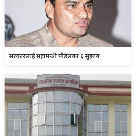
सरकारलाई महामन्त्री पौडेलका ६ सुझाव