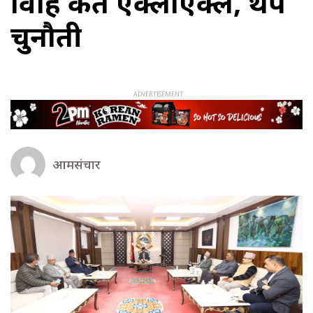
विद्रोह कतै एक्लाएक्लै, थप
चुनौती
आमसंचार