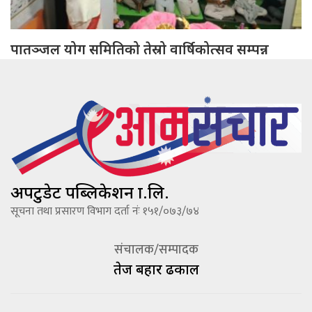
पातञ्जल योग समितिको तेस्रो वार्षिकोत्सव सम्पन्न
अपटुडेट पब्लिकेशन प्रा.लि.
सूचना तथा प्रसारण विभाग दर्ता नंः १५१/०७३/७४
संचालक/सम्पादक
तेज बहादूर ढकाल