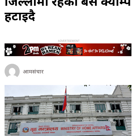
जिल्लामा रहेका बेस क्याम्प
हटाइदै
आमसंचार