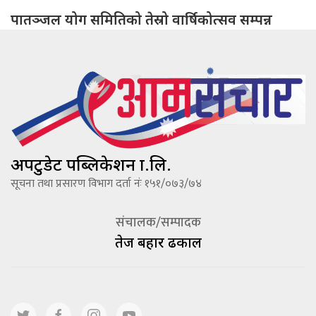
पातञ्जल योग समितिको तेस्रो वार्षिकोत्सव सम्पन्न
अपटुडेट पब्लिकेशन प्रा.लि.
सूचना तथा प्रसारण विभाग दर्ता नंः १५१/०७३/७४
संचालक/सम्पादक
तेज बहादूर ढकाल