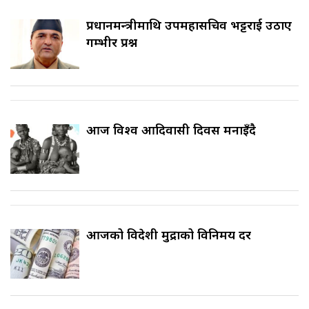
प्रधानमन्त्रीमाथि उपमहासचिव भट्टराई उठाए
गम्भीर प्रश्न
आज विश्व आदिवासी दिवस मनाइँदै
आजको विदेशी मुद्राको विनिमय दर