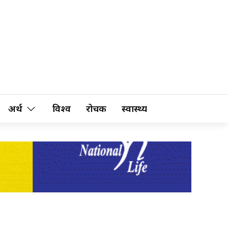
अर्थ
विश्व
रोचक
स्वास्थ्य