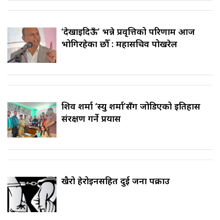
‘देखाइदिऊँ’ भन्ने प्रवृत्तिको परिणाम आज
भोगिरहेका छौँ : महासचिव पोखरेल
शिव शर्मा ‘स्यु शर्मा’सँग जोडिएको इतिहास
संरक्षण गर्ने प्रयास
खैरो हेरोइनसहित दुई जना पक्राउ