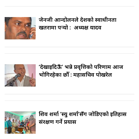
जेनजी आन्दोलनले देशको स्वाधीनता
खतरामा पर्‍यो : अध्यक्ष यादव
‘देखाइदिऊँ’ भन्ने प्रवृत्तिको परिणाम आज
भोगिरहेका छौँ : महासचिव पोखरेल
शिव शर्मा ‘स्यु शर्मा’सँग जोडिएको इतिहास
संरक्षण गर्ने प्रयास