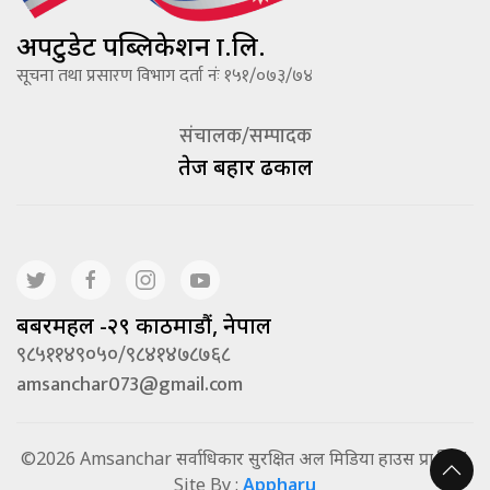
अपटुडेट पब्लिकेशन प्रा.लि.
सूचना तथा प्रसारण विभाग दर्ता नंः १५१/०७३/७४
संचालक/सम्पादक
तेज बहादूर ढकाल
बबरमहल -२९ काठमाडौं, नेपाल
९८५११४९०५०/९८४१४७८७६८
amsanchar073@gmail.com
©2026 Amsanchar सर्वाधिकार सुरक्षित अल मिडिया हाउस प्रा.लि. |
Site By :
Appharu