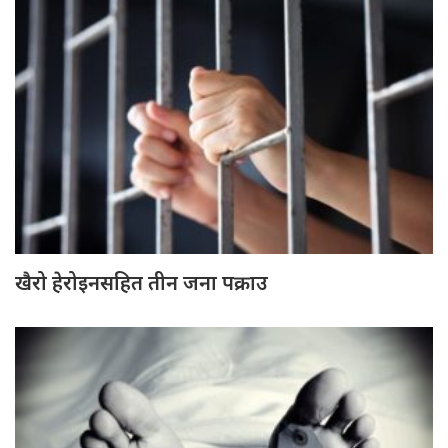
खैरो हेरोइनसहित तीन जना पक्राउ