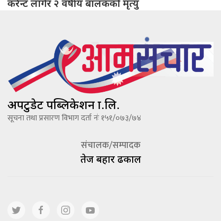
करेन्ट लागेर २ वर्षीय बालकको मृत्यु
अपटुडेट पब्लिकेशन प्रा.लि.
सूचना तथा प्रसारण विभाग दर्ता नंः १५१/०७३/७४
संचालक/सम्पादक
तेज बहादूर ढकाल