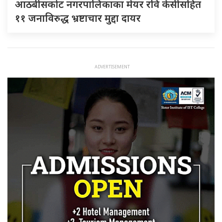
आठबीसकोट नगरपालिकाका मेयर रवि केसीसहित
११ जनाविरुद्ध भ्रष्टाचार मुद्दा दायर