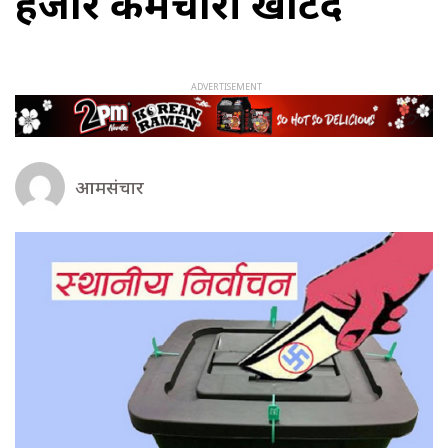
हजार कर्मचारी खटिँदै
आमसंचार