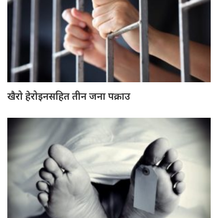
खैरो हेरोइनसहित तीन जना पक्राउ