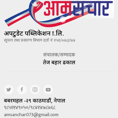
अपटुडेट पब्लिकेशन प्रा.लि.
सूचना तथा प्रसारण विभाग दर्ता नंः १५१/०७३/७४
संचालक/सम्पादक
तेज बहादूर ढकाल
बबरमहल -२९ काठमाडौं, नेपाल
९८५११४९०५०/९८४१४७८७६८
amsanchar073@gmail.com