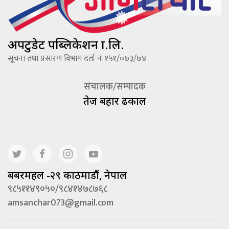
अपटुडेट पब्लिकेशन प्रा.लि.
सूचना तथा प्रसारण विभाग दर्ता नंः १५१/०७३/७४
संचालक/सम्पादक
तेज बहादूर ढकाल
बबरमहल -२९ काठमाडौं, नेपाल
९८५११४९०५०/९८४१४७८७६८
amsanchar073@gmail.com