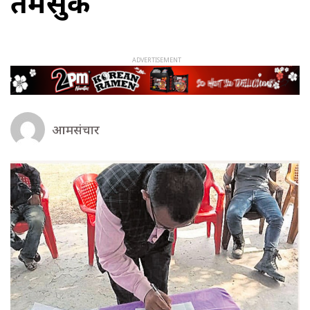
तमसुक
आमसंचार