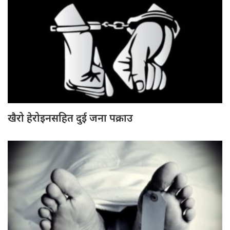
खैरो हेरोइनसहित दुई जना पक्राउ