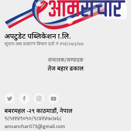
अपटुडेट पब्लिकेशन प्रा.लि.
सूचना तथा प्रसारण विभाग दर्ता नंः १५१/०७३/७४
संचालक/सम्पादक
तेज बहादूर ढकाल
बबरमहल -२९ काठमाडौं, नेपाल
९८५११४९०५०/९८४१४७८७६८
amsanchar073@gmail.com